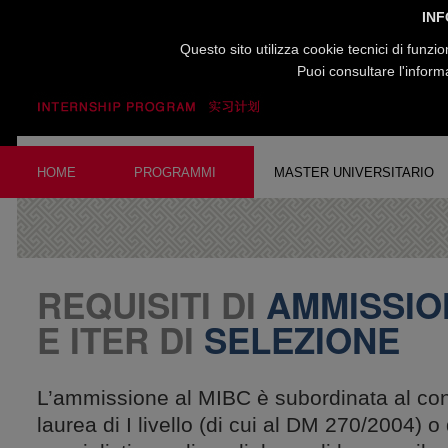
INF
Questo sito utilizza cookie tecnici di funzi
Puoi consultare l'infor
HOME
PROGRAMMI
MASTER UNIVERSITARIO
REQUISITI DI
AMMISSIO
E ITER DI
SELEZIONE
L’ammissione al MIBC è subordinata al co
laurea di I livello (di cui al DM 270/2004) o